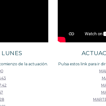
 LUNES
ACTUAC
 comienzo de la actuación.
Pulsa estos link para ir 
00
MAR
:43
M
7:42
MA
47
MA
28
MARTE