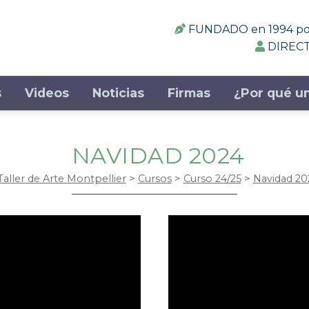
FUNDADO en 1994 por:
DIRECT
s
Videos
Noticias
Firmas
¿Por qué un
NAVIDAD 2024
Taller de Arte Montpellier
>
Cursos
>
Curso 24/25
>
Navidad 20