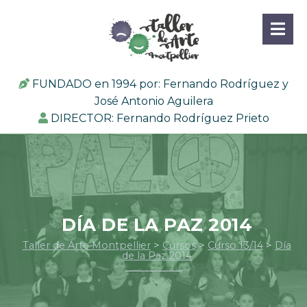
FUNDADO en 1994 por: Fernando Rodríguez y
José Antonio Aguilera
DIRECTOR: Fernando Rodríguez Prieto
DÍA DE LA PAZ 2014
Taller de Arte Montpellier
>
Cursos
>
Curso 13/14
>
Día
de la Paz 2014