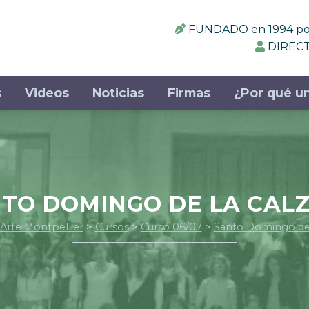
FUNDADO en 1994 por:
DIRECT
s
Videos
Noticias
Firmas
¿Por qué un
TO DOMINGO DE LA CAL
 Arte Montpellier
>
Cursos
>
Curso 06/07
>
Santo Domingo de 